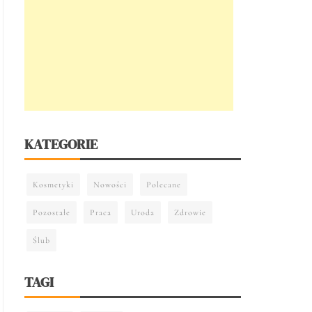
KATEGORIE
Kosmetyki
Nowości
Polecane
Pozostałe
Praca
Uroda
Zdrowie
Ślub
TAGI