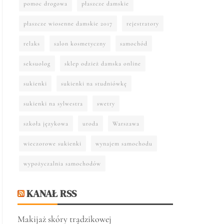
pomoc drogowa
płaszcze damskie
płaszcze wiosenne damskie 2017
rejestratory
relaks
salon kosmetyczny
samochód
seksuolog
sklep odzież damska online
sukienki
sukienki na studniówkę
sukienki na sylwestra
swetry
szkoła językowa
uroda
Warszawa
wieczorowe sukienki
wynajem samochodu
wypożyczalnia samochodów
KANAŁ RSS
Makijaż skóry trądzikowej