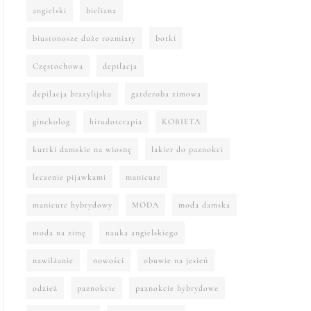
angielski
bielizna
biustonosze duże rozmiary
botki
Częstochowa
depilacja
depilacja brazylijska
garderoba zimowa
ginekolog
hirudoterapia
KOBIETA
kurtki damskie na wiosnę
lakier do paznokci
leczenie pijawkami
manicure
manicure hybrydowy
MODA
moda damska
moda na zimę
nauka angielskiego
nawilżanie
nowości
obuwie na jesień
odzież
paznokcie
paznokcie hybrydowe