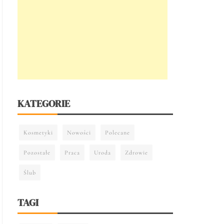
KATEGORIE
Kosmetyki
Nowości
Polecane
Pozostałe
Praca
Uroda
Zdrowie
Ślub
TAGI