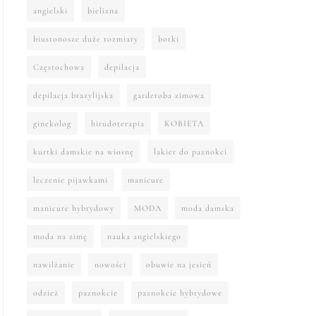
angielski
bielizna
biustonosze duże rozmiary
botki
Częstochowa
depilacja
depilacja brazylijska
garderoba zimowa
ginekolog
hirudoterapia
KOBIETA
kurtki damskie na wiosnę
lakier do paznokci
leczenie pijawkami
manicure
manicure hybrydowy
MODA
moda damska
moda na zimę
nauka angielskiego
nawilżanie
nowości
obuwie na jesień
odzież
paznokcie
paznokcie hybrydowe