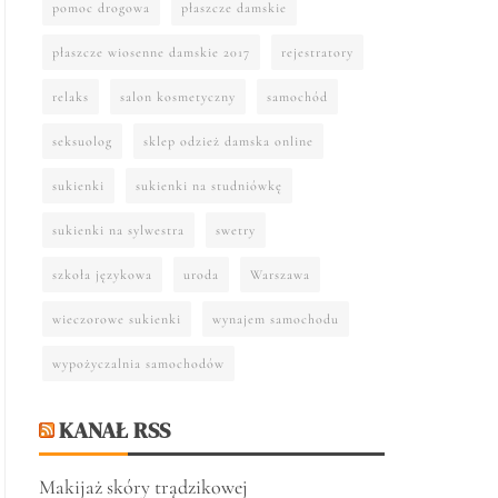
pomoc drogowa
płaszcze damskie
płaszcze wiosenne damskie 2017
rejestratory
relaks
salon kosmetyczny
samochód
seksuolog
sklep odzież damska online
sukienki
sukienki na studniówkę
sukienki na sylwestra
swetry
szkoła językowa
uroda
Warszawa
wieczorowe sukienki
wynajem samochodu
wypożyczalnia samochodów
KANAŁ RSS
Makijaż skóry trądzikowej