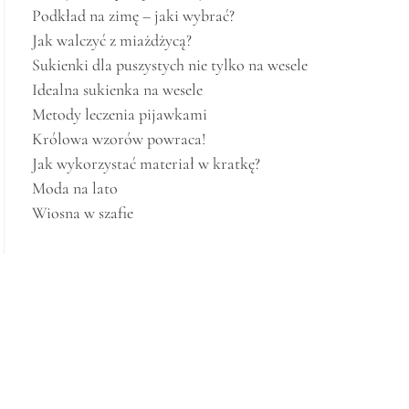
Podkład na zimę – jaki wybrać?
Jak walczyć z miażdżycą?
Sukienki dla puszystych nie tylko na wesele
Idealna sukienka na wesele
Metody leczenia pijawkami
Królowa wzorów powraca!
Jak wykorzystać materiał w kratkę?
Moda na lato
Wiosna w szafie