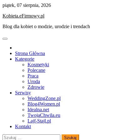
Skip
piątek, 07 sierpnia, 2026
to
Kobieta.eFirmowy.pl
content
Blog dla kobiet o modzie, urodzie i trendach
Strona Główna
Kategorie
Kosmetyki
Polecane
Praca
Uroda
Zdrowie
Serwisy
WeddingZone.pl
Blog4Women.pl
Idealna.net
TwojaChwila.eu
Lajf-Stajl.pl
Kontakt
Szukaj: