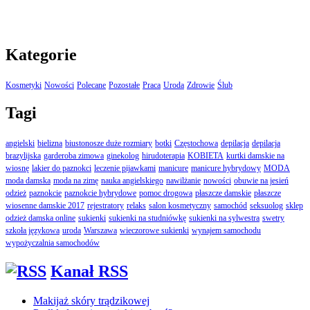
Kategorie
Kosmetyki
Nowości
Polecane
Pozostałe
Praca
Uroda
Zdrowie
Ślub
Tagi
angielski
bielizna
biustonosze duże rozmiary
botki
Częstochowa
depilacja
depilacja
brazylijska
garderoba zimowa
ginekolog
hirudoterapia
KOBIETA
kurtki damskie na
wiosnę
lakier do paznokci
leczenie pijawkami
manicure
manicure hybrydowy
MODA
moda damska
moda na zimę
nauka angielskiego
nawilżanie
nowości
obuwie na jesień
odzież
paznokcie
paznokcie hybrydowe
pomoc drogowa
płaszcze damskie
płaszcze
wiosenne damskie 2017
rejestratory
relaks
salon kosmetyczny
samochód
seksuolog
sklep
odzież damska online
sukienki
sukienki na studniówkę
sukienki na sylwestra
swetry
szkoła językowa
uroda
Warszawa
wieczorowe sukienki
wynajem samochodu
wypożyczalnia samochodów
Kanał RSS
Makijaż skóry trądzikowej