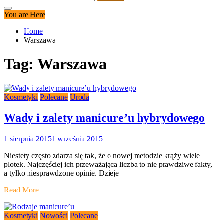
You are Here
Home
Warszawa
Tag:
Warszawa
Kosmetyki
Polecane
Uroda
Wady i zalety manicure’u hybrydowego
1 sierpnia 2015
1 września 2015
Niestety często zdarza się tak, że o nowej metodzie krąży wiele
plotek. Najczęściej ich przeważająca liczba to nie prawdziwe fakty,
a tylko niesprawdzone opinie. Dzieje
Read More
Kosmetyki
Nowości
Polecane