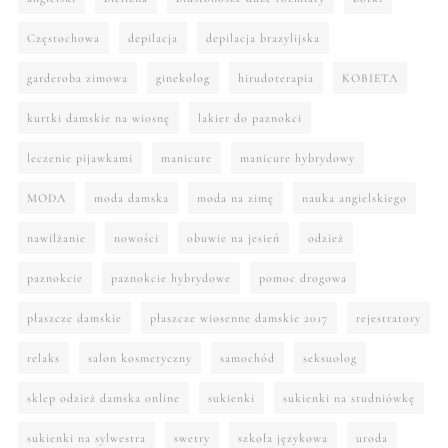
Częstochowa
depilacja
depilacja brazylijska
garderoba zimowa
ginekolog
hirudoterapia
KOBIETA
kurtki damskie na wiosnę
lakier do paznokci
leczenie pijawkami
manicure
manicure hybrydowy
MODA
moda damska
moda na zimę
nauka angielskiego
nawilżanie
nowości
obuwie na jesień
odzież
paznokcie
paznokcie hybrydowe
pomoc drogowa
płaszcze damskie
płaszcze wiosenne damskie 2017
rejestratory
relaks
salon kosmetyczny
samochód
seksuolog
sklep odzież damska online
sukienki
sukienki na studniówkę
sukienki na sylwestra
swetry
szkoła językowa
uroda