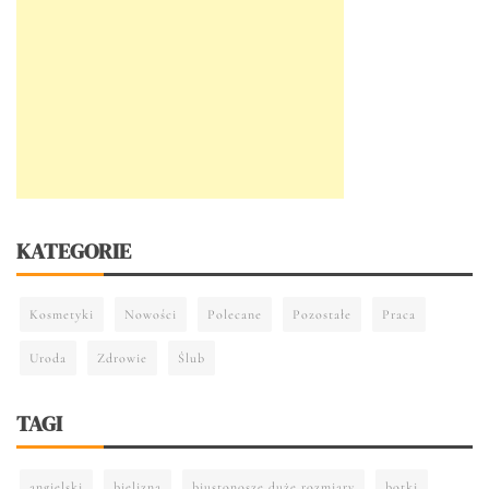
KATEGORIE
Kosmetyki
Nowości
Polecane
Pozostałe
Praca
Uroda
Zdrowie
Ślub
TAGI
angielski
bielizna
biustonosze duże rozmiary
botki