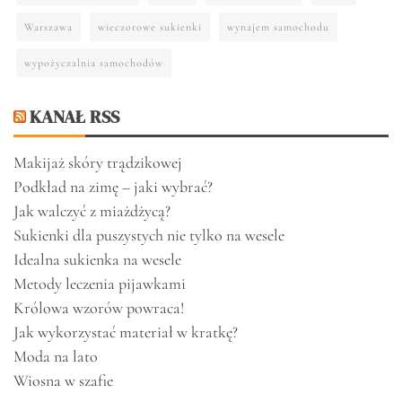
Warszawa
wieczorowe sukienki
wynajem samochodu
wypożyczalnia samochodów
KANAŁ RSS
Makijaż skóry trądzikowej
Podkład na zimę – jaki wybrać?
Jak walczyć z miażdżycą?
Sukienki dla puszystych nie tylko na wesele
Idealna sukienka na wesele
Metody leczenia pijawkami
Królowa wzorów powraca!
Jak wykorzystać materiał w kratkę?
Moda na lato
Wiosna w szafie