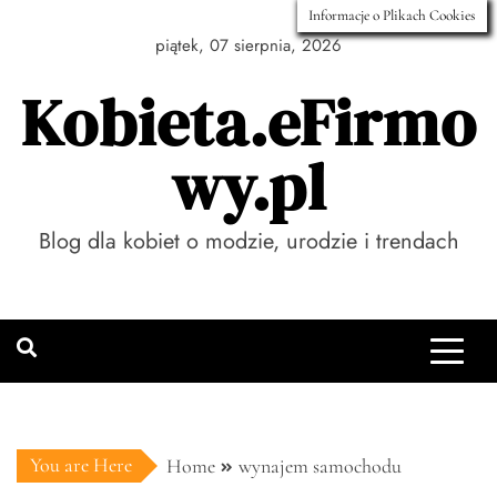
Skip
Informacje o Plikach Cookies
to
piątek, 07 sierpnia, 2026
content
Kobieta.eFirmo
wy.pl
Blog dla kobiet o modzie, urodzie i trendach
You are Here
Home
wynajem samochodu