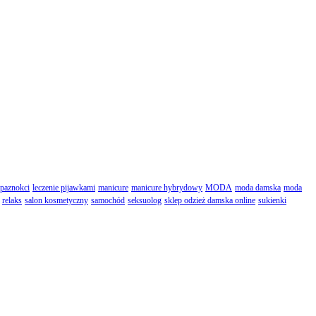
 paznokci
leczenie pijawkami
manicure
manicure hybrydowy
MODA
moda damska
moda
relaks
salon kosmetyczny
samochód
seksuolog
sklep odzież damska online
sukienki