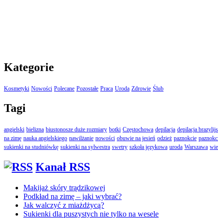
Kategorie
Kosmetyki
Nowości
Polecane
Pozostałe
Praca
Uroda
Zdrowie
Ślub
Tagi
angielski
bielizna
biustonosze duże rozmiary
botki
Częstochowa
depilacja
depilacja brazylij
na zimę
nauka angielskiego
nawilżanie
nowości
obuwie na jesień
odzież
paznokcie
paznokc
sukienki na studniówkę
sukienki na sylwestra
swetry
szkoła językowa
uroda
Warszawa
wie
Kanał RSS
Makijaż skóry trądzikowej
Podkład na zimę – jaki wybrać?
Jak walczyć z miażdżycą?
Sukienki dla puszystych nie tylko na wesele