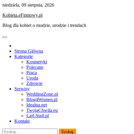
Skip
niedziela, 09 sierpnia, 2026
to
Kobieta.eFirmowy.pl
content
Blog dla kobiet o modzie, urodzie i trendach
Strona Główna
Kategorie
Kosmetyki
Polecane
Praca
Uroda
Zdrowie
Serwisy
WeddingZone.pl
Blog4Women.pl
Idealna.net
TwojaChwila.eu
Lajf-Stajl.pl
Kontakt
Szukaj: