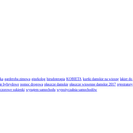
ska
garderoba zimowa
ginekolog
hirudoterapia
KOBIETA
kurtki damskie na wiosnę
lakier do
ie hybrydowe
pomoc drogowa
płaszcze damskie
płaszcze wiosenne damskie 2017
rejestratory
czorowe sukienki
wynajem samochodu
wypożyczalnia samochodów