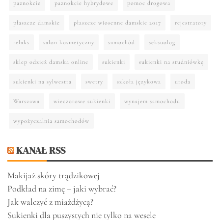
paznokcie
paznokcie hybrydowe
pomoc drogowa
płaszcze damskie
płaszcze wiosenne damskie 2017
rejestratory
relaks
salon kosmetyczny
samochód
seksuolog
sklep odzież damska online
sukienki
sukienki na studniówkę
sukienki na sylwestra
swetry
szkoła językowa
uroda
Warszawa
wieczorowe sukienki
wynajem samochodu
wypożyczalnia samochodów
KANAŁ RSS
Makijaż skóry trądzikowej
Podkład na zimę – jaki wybrać?
Jak walczyć z miażdżycą?
Sukienki dla puszystych nie tylko na wesele