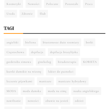
Kosmetyki
Nowości
Polecane
Pozostałe
Praca
Uroda
Zdrowie
Ślub
TAGI
angielski
bielizna
biustonosze duże rozmiary
botki
Częstochowa
depilacja
depilacja brazylijska
garderoba zimowa
ginekolog
hirudoterapia
KOBIETA
kurtki damskie na wiosnę
lakier do paznokci
leczenie pijawkami
manicure
manicure hybrydowy
MODA
moda damska
moda na zimę
nauka angielskiego
nawilżanie
nowości
obuwie na jesień
odzież