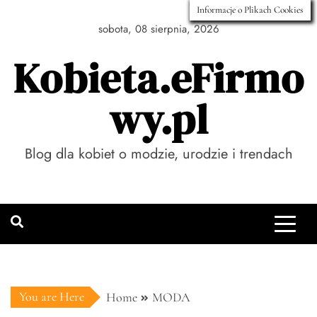
Skip
Informacje o Plikach Cookies
to
sobota, 08 sierpnia, 2026
content
Kobieta.eFirmo
wy.pl
Blog dla kobiet o modzie, urodzie i trendach
You are Here
Home
MODA