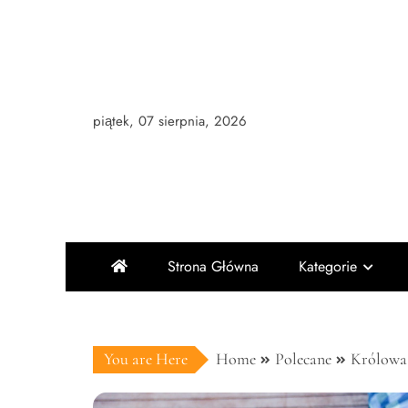
Skip
to
content
piątek, 07 sierpnia, 2026
Strona Główna
Kategorie
You are Here
Home
Polecane
Królowa