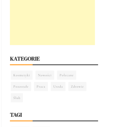
KATEGORIE
Kosmetyki
Nowości
Polecane
Pozostałe
Praca
Uroda
Zdrowie
Ślub
TAGI