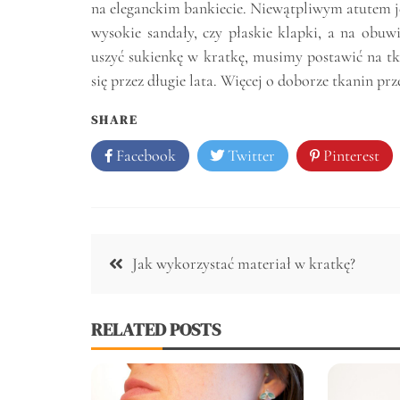
na eleganckim bankiecie. Niewątpliwym atutem jest
wysokie sandały, czy płaskie klapki, a na obu
uszyć sukienkę w kratkę, musimy postawić na tka
się przez długie lata. Więcej o doborze tkanin pr
SHARE
Facebook
Twitter
Pinterest
Nawigacja
Jak wykorzystać materiał w kratkę?
wpisu
RELATED POSTS