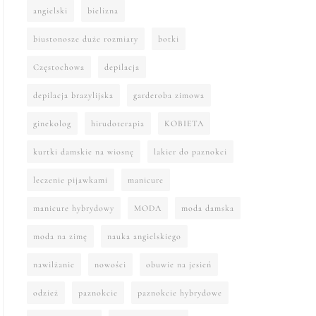
angielski
bielizna
biustonosze duże rozmiary
botki
Częstochowa
depilacja
depilacja brazylijska
garderoba zimowa
ginekolog
hirudoterapia
KOBIETA
kurtki damskie na wiosnę
lakier do paznokci
leczenie pijawkami
manicure
manicure hybrydowy
MODA
moda damska
moda na zimę
nauka angielskiego
nawilżanie
nowości
obuwie na jesień
odzież
paznokcie
paznokcie hybrydowe