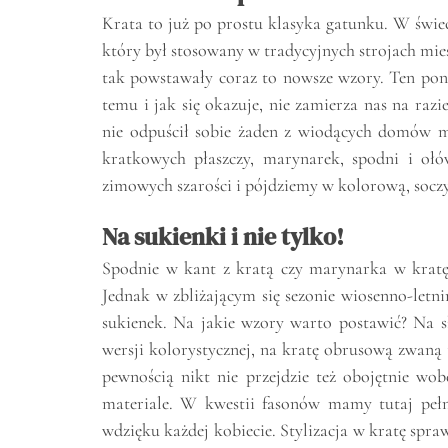
Krata to już po prostu klasyka gatunku. W świec
który był stosowany w tradycyjnych strojach mie
tak powstawały coraz to nowsze wzory. Ten pon
temu i jak się okazuje, nie zamierza nas na ra
nie odpuścił sobie żaden z wiodących domów m
kratkowych płaszczy, marynarek, spodni i oł
zimowych szarości i pójdziemy w kolorową, soczys
Na sukienki i nie tylko!
Spodnie w kant z kratą czy marynarka w kratę, 
Jednak w zbliżającym się sezonie wiosenno-let
sukienek. Na jakie wzory warto postawić? Na s
wersji kolorystycznej, na kratę obrusową zwaną 
pewnością nikt nie przejdzie też obojętnie wo
materiale. W kwestii fasonów mamy tutaj peł
wdzięku każdej kobiecie. Stylizacja w kratę spraw