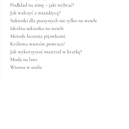
Podkład na zimę – jaki wybrać?
Jak walczyć z miażdżycą?
Sukienki dla puszystych nie tylko na wesele
Idealna sukienka na wesele
Metody leczenia pijawkami
Królowa wzorów powraca!
Jak wykorzystać materiał w kratkę?
Moda na lato
Wiosna w szafie