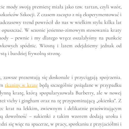
ie mody swoją premierę miała jako tzw. tartan, czyli wzór,
szkańców Szkocji. Z czasem zaczęto z nią eksperymentować i
adczasowy trend powrócił do nas w wielkim stylu kilka lat
zie opuszczać. W sezonie jesienno-zimowym stosowania kraty
ody – pewnie i my dlatego wręcz oszalałyśmy na punkcie
ówkowych spódnic. Wiosną i latem odejdziemy jednak od
tą i bardziej frywolną stronę.
zawsze prezentują się doskonale i przyciągają spojrzenia.
nim
tkaniny w kratę
będą szczególnie pożądane w przypadku
łynną kratę, którą spopularyzowała Burberry, ale w nowej
też vichy i gingham oraz na tę przypominającą „okienka”. Z
bec krat na lekkim, zwiewnym i delikatnie prześwitującym
ną dowolność – sukienki z takim wzorem dodają uroku i
dzi się więc na spacerze, w pracy, spotkaniu z przyjaciółmi i