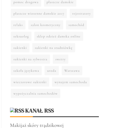
pomoc drogowa
płaszcze damskie
płaszcze wiosenne damskie 2017
rejestratory
relaks
salon kosmetyczny
samochód
seksuolog
sklep odzież damska online
sukienki
sukienki na studniówkę
sukienki na sylwestra
swetry
szkoła językowa
uroda
Warszawa
wieczorowe sukienki
wynajem samochodu
wypożyczalnia samochodów
KANAŁ RSS
Makijaż skóry trądzikowej