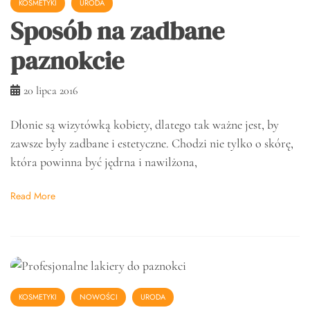
KOSMETYKI
URODA
Sposób na zadbane
paznokcie
20 lipca 2016
Dłonie są wizytówką kobiety, dlatego tak ważne jest, by
zawsze były zadbane i estetyczne. Chodzi nie tylko o skórę,
która powinna być jędrna i nawilżona,
Read More
KOSMETYKI
NOWOŚCI
URODA