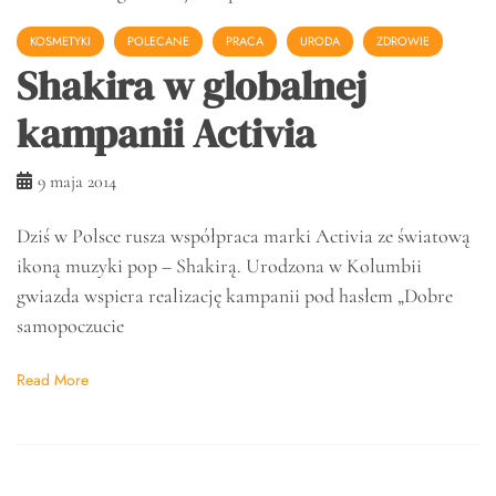
KOSMETYKI
POLECANE
PRACA
URODA
ZDROWIE
Shakira w globalnej
kampanii Activia
9 maja 2014
Dziś w Polsce rusza współpraca marki Activia ze światową
ikoną muzyki pop – Shakirą. Urodzona w Kolumbii
gwiazda wspiera realizację kampanii pod hasłem „Dobre
samopoczucie
Read More