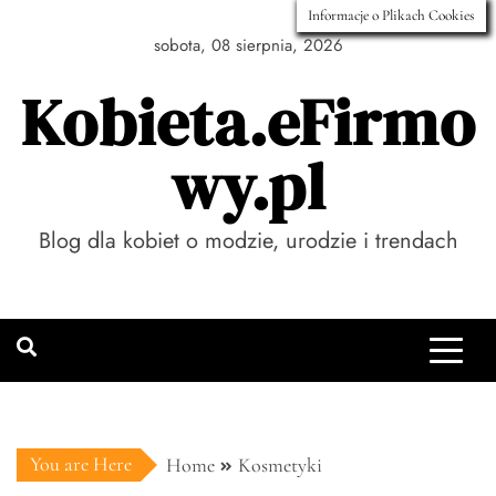
Skip
Informacje o Plikach Cookies
to
sobota, 08 sierpnia, 2026
content
Kobieta.eFirmo
wy.pl
Blog dla kobiet o modzie, urodzie i trendach
You are Here
Home
Kosmetyki