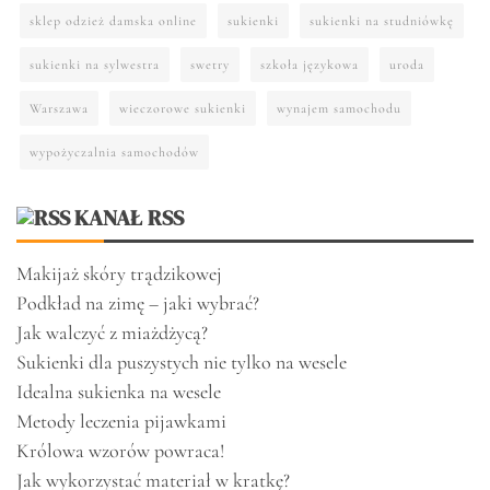
sklep odzież damska online
sukienki
sukienki na studniówkę
sukienki na sylwestra
swetry
szkoła językowa
uroda
Warszawa
wieczorowe sukienki
wynajem samochodu
wypożyczalnia samochodów
KANAŁ RSS
Makijaż skóry trądzikowej
Podkład na zimę – jaki wybrać?
Jak walczyć z miażdżycą?
Sukienki dla puszystych nie tylko na wesele
Idealna sukienka na wesele
Metody leczenia pijawkami
Królowa wzorów powraca!
Jak wykorzystać materiał w kratkę?