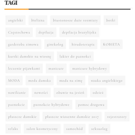
TAGI
angielski
bielizna
biustonosze duże rozmiary
botki
Częstochowa
depilacja
depilacja brazylijska
garderoba zimowa
ginekolog
hirudoterapia
KOBIETA
kurtki damskie na wiosnę
lakier do paznokci
leczenie pijawkami
manicure
manicure hybrydowy
MODA
moda damska
moda na zimę
nauka angielskiego
nawilżanie
nowości
obuwie na jesień
odzież
paznokcie
paznokcie hybrydowe
pomoc drogowa
płaszcze damskie
płaszcze wiosenne damskie 2017
rejestratory
relaks
salon kosmetyczny
samochód
seksuolog