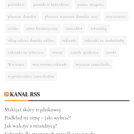
paznokcie
paznokcie hybrydowe
pomoc drogowa
płaszcze damskie
płaszcze wiosenne damskie 2017
rejestratory
relaks
salon kosmetyczny
samochód
seksuolog
sklep odzież damska online
sukienki
sukienki na studniówkę
sukienki na sylwestra
swetry
szkoła językowa
uroda
Warszawa
wieczorowe sukienki
wynajem samochodu
wypożyczalnia samochodów
KANAŁ RSS
Makijaż skóry trądzikowej
Podkład na zimę – jaki wybrać?
Jak walczyć z miażdżycą?
Sukienki dla puszystych nie tylko na wesele