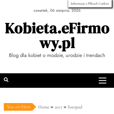
Skip
Informacje o Plikach Cookies
to
czwartek, 06 sierpnia, 2026
content
Kobieta.eFirmo
wy.pl
Blog dla kobiet o modzie, urodzie i trendach
You are Here
Home
2017
listopad