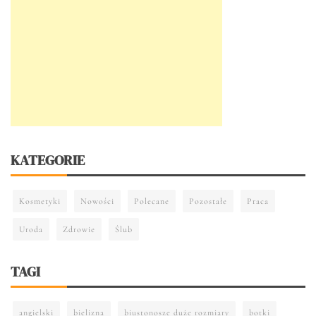
KATEGORIE
Kosmetyki
Nowości
Polecane
Pozostałe
Praca
Uroda
Zdrowie
Ślub
TAGI
angielski
bielizna
biustonosze duże rozmiary
botki