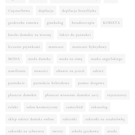
Częstochowa
depilacja
depilacja brazylijska
garderoba zimowa
ginekolog
hirudoterapia
KOBIETA
kurtki damskie na wiosnę
lakier do paznokci
leczenie pijawkami
manicure
manicure hybrydowy
MODA
moda damska
moda na zimę
nauka angielskiego
nawilżanie
nowości
obuwie na jesień
odzież
paznokcie
paznokcie hybrydowe
pomoc drogowa
płaszcze damskie
płaszcze wiosenne damskie 2017
rejestratory
relaks
salon kosmetyczny
samochód
seksuolog
sklep odzież damska online
sukienki
sukienki na studniówkę
sukienki na sylwestra
swetry
szkoła językowa
uroda