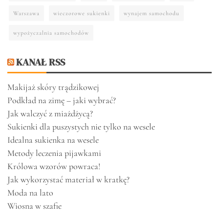
Warszawa
wieczorowe sukienki
wynajem samochodu
wypożyczalnia samochodów
KANAŁ RSS
Makijaż skóry trądzikowej
Podkład na zimę – jaki wybrać?
Jak walczyć z miażdżycą?
Sukienki dla puszystych nie tylko na wesele
Idealna sukienka na wesele
Metody leczenia pijawkami
Królowa wzorów powraca!
Jak wykorzystać materiał w kratkę?
Moda na lato
Wiosna w szafie