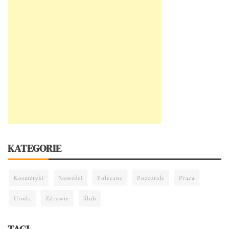
KATEGORIE
Kosmetyki
Nowości
Polecane
Pozostałe
Praca
Uroda
Zdrowie
Ślub
TAGI