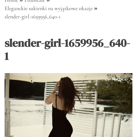
Home
Pozostałe
Eleganckie sukienki na wyjątkowe okazje
slender-girl-1659956_640-1
slender-girl-1659956_640-
1