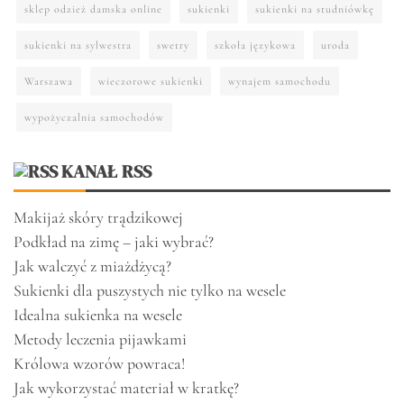
sklep odzież damska online
sukienki
sukienki na studniówkę
sukienki na sylwestra
swetry
szkoła językowa
uroda
Warszawa
wieczorowe sukienki
wynajem samochodu
wypożyczalnia samochodów
KANAŁ RSS
Makijaż skóry trądzikowej
Podkład na zimę – jaki wybrać?
Jak walczyć z miażdżycą?
Sukienki dla puszystych nie tylko na wesele
Idealna sukienka na wesele
Metody leczenia pijawkami
Królowa wzorów powraca!
Jak wykorzystać materiał w kratkę?