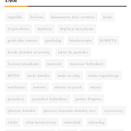
angielski
bielizna
biustonosze duże rozmiary
botki
Częstochowa
depilacja
depilacja brazylijska
garderoba zimowa
ginekolog
hirudoterapia
KOBIETA
kurtki damskie na wiosnę
lakier do paznokci
leczenie pijawkami
manicure
manicure hybrydowy
MODA
moda damska
moda na zimę
nauka angielskiego
nawilżanie
nowości
obuwie na jesień
odzież
paznokcie
paznokcie hybrydowe
pomoc drogowa
płaszcze damskie
płaszcze wiosenne damskie 2017
rejestratory
relaks
salon kosmetyczny
samochód
seksuolog