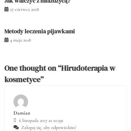
Jak walczyć z miażdżycą?
27 czerwca 2018
Metody leczenia pijawkami
4 maja 2018
One thought on “
Hirudoterapia w
kosmetyce
”
Damian
6 listopada 2017 at 10:39s
Zaloguj się, aby odpowiedzieć