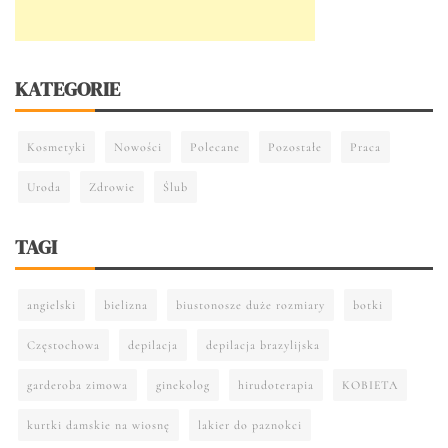
KATEGORIE
Kosmetyki
Nowości
Polecane
Pozostałe
Praca
Uroda
Zdrowie
Ślub
TAGI
angielski
bielizna
biustonosze duże rozmiary
botki
Częstochowa
depilacja
depilacja brazylijska
garderoba zimowa
ginekolog
hirudoterapia
KOBIETA
kurtki damskie na wiosnę
lakier do paznokci