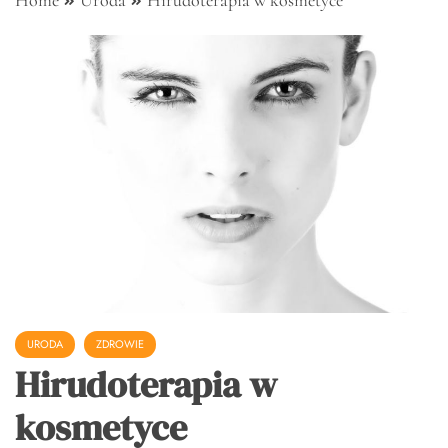
Home
Uroda
Hirudoterapia w kosmetyce
URODA
ZDROWIE
Hirudoterapia w
kosmetyce