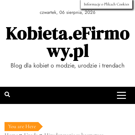
Skip
Informacje o Plikach Cookies
to
czwartek, 06 sierpnia, 2026
content
Kobieta.eFirmo
wy.pl
Blog dla kobiet o modzie, urodzie i trendach
You are Here