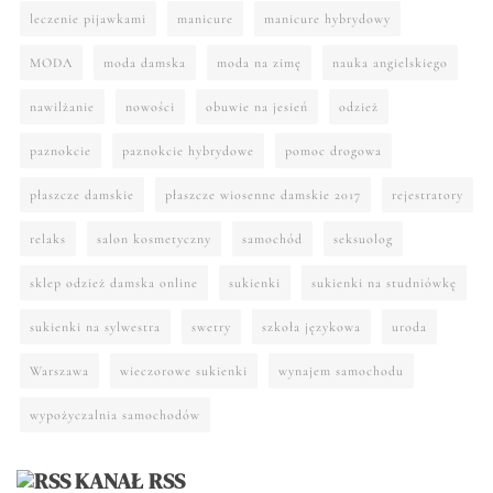
leczenie pijawkami
manicure
manicure hybrydowy
MODA
moda damska
moda na zimę
nauka angielskiego
nawilżanie
nowości
obuwie na jesień
odzież
paznokcie
paznokcie hybrydowe
pomoc drogowa
płaszcze damskie
płaszcze wiosenne damskie 2017
rejestratory
relaks
salon kosmetyczny
samochód
seksuolog
sklep odzież damska online
sukienki
sukienki na studniówkę
sukienki na sylwestra
swetry
szkoła językowa
uroda
Warszawa
wieczorowe sukienki
wynajem samochodu
wypożyczalnia samochodów
KANAŁ RSS