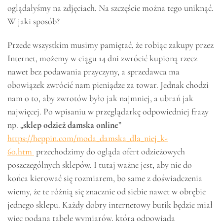
oglądałyśmy na zdjęciach. Na szczęście można tego uniknąć.
W jaki sposób?
Przede wszystkim musimy pamiętać, że robiąc zakupy przez
Internet, możemy w ciągu 14 dni zwrócić kupioną rzecz
nawet bez podawania przyczyny, a sprzedawca ma
obowiązek zwrócić nam pieniądze za towar. Jednak chodzi
nam o to, aby zwrotów było jak najmniej, a ubrań jak
najwięcej. Po wpisaniu w przeglądarkę odpowiedniej frazy
np. „
sklep odzież damska online
”
https://heppin.com/moda_damska_dla_niej_k-
60.htm
przechodzimy do ogląda ofert odzieżowych
poszczególnych sklepów. I tutaj ważne jest, aby nie do
końca kierować się rozmiarem, bo same z doświadczenia
wiemy, że te różnią się znacznie od siebie nawet w obrębie
jednego sklepu. Każdy dobry internetowy butik będzie miał
więc podaną tabelę wymiarów, która odpowiada