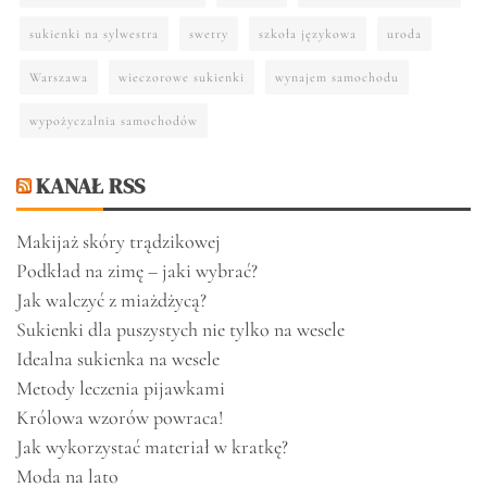
sukienki na sylwestra
swetry
szkoła językowa
uroda
Warszawa
wieczorowe sukienki
wynajem samochodu
wypożyczalnia samochodów
KANAŁ RSS
Makijaż skóry trądzikowej
Podkład na zimę – jaki wybrać?
Jak walczyć z miażdżycą?
Sukienki dla puszystych nie tylko na wesele
Idealna sukienka na wesele
Metody leczenia pijawkami
Królowa wzorów powraca!
Jak wykorzystać materiał w kratkę?
Moda na lato