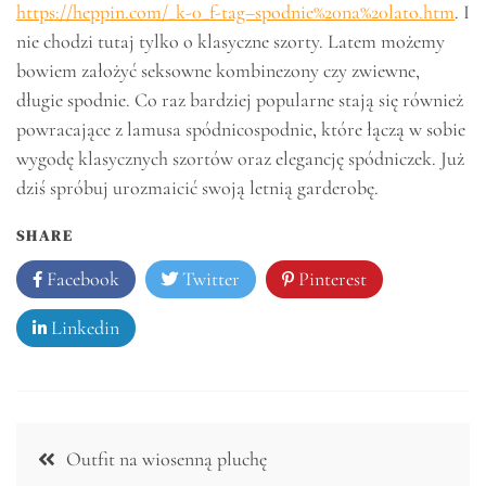
https://heppin.com/_k-0_f-tag–spodnie%20na%20lato.htm
. I
nie chodzi tutaj tylko o klasyczne szorty. Latem możemy
bowiem założyć seksowne kombinezony czy zwiewne,
długie spodnie. Co raz bardziej popularne stają się również
powracające z lamusa spódnicospodnie, które łączą w sobie
wygodę klasycznych szortów oraz elegancję spódniczek. Już
dziś spróbuj urozmaicić swoją letnią garderobę.
SHARE
Facebook
Twitter
Pinterest
Linkedin
Nawigacja
Outfit na wiosenną pluchę
wpisu