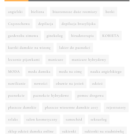
angielski
bielizna
biustonosze duże rozmiary
botki
Częstochowa
depilacja
depilacja brazylijska
garderoba zimowa
ginekolog
hirudoterapia
KOBIETA
kurtki damskie na wiosnę
lakier do paznokci
leczenie pijawkami
manicure
manicure hybrydowy
MODA
moda damska
moda na zimę
nauka angielskiego
nawilżanie
nowości
obuwie na jesień
odzież
paznokcie
paznokcie hybrydowe
pomoc drogowa
płaszcze damskie
płaszcze wiosenne damskie 2017
rejestratory
relaks
salon kosmetyczny
samochód
seksuolog
sklep odzież damska online
sukienki
sukienki na studniówkę