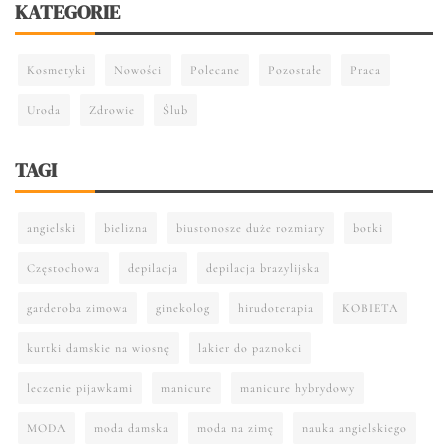
KATEGORIE
Kosmetyki
Nowości
Polecane
Pozostałe
Praca
Uroda
Zdrowie
Ślub
TAGI
angielski
bielizna
biustonosze duże rozmiary
botki
Częstochowa
depilacja
depilacja brazylijska
garderoba zimowa
ginekolog
hirudoterapia
KOBIETA
kurtki damskie na wiosnę
lakier do paznokci
leczenie pijawkami
manicure
manicure hybrydowy
MODA
moda damska
moda na zimę
nauka angielskiego