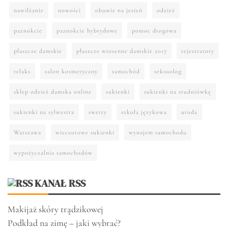
nawilżanie
nowości
obuwie na jesień
odzież
paznokcie
paznokcie hybrydowe
pomoc drogowa
płaszcze damskie
płaszcze wiosenne damskie 2017
rejestratory
relaks
salon kosmetyczny
samochód
seksuolog
sklep odzież damska online
sukienki
sukienki na studniówkę
sukienki na sylwestra
swetry
szkoła językowa
uroda
Warszawa
wieczorowe sukienki
wynajem samochodu
wypożyczalnia samochodów
KANAŁ RSS
Makijaż skóry trądzikowej
Podkład na zimę – jaki wybrać?