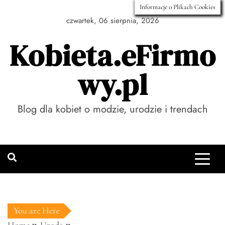
Skip
Informacje o Plikach Cookies
to
czwartek, 06 sierpnia, 2026
content
Kobieta.eFirmo
wy.pl
Blog dla kobiet o modzie, urodzie i trendach
You are Here