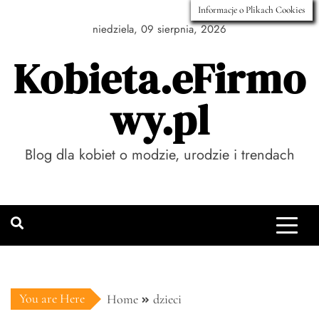
Skip
Informacje o Plikach Cookies
to
niedziela, 09 sierpnia, 2026
content
Kobieta.eFirmo
wy.pl
Blog dla kobiet o modzie, urodzie i trendach
You are Here
Home
dzieci