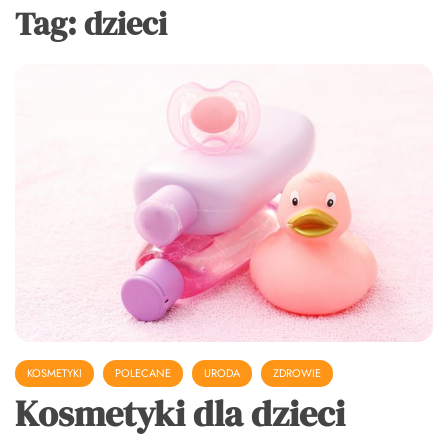
Tag:
dzieci
KOSMETYKI
POLECANE
URODA
ZDROWIE
Kosmetyki dla dzieci