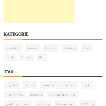
KATEGORIE
Kosmetyki
Nowości
Polecane
Pozostałe
Praca
Uroda
Zdrowie
Ślub
TAGI
angielski
bielizna
biustonosze duże rozmiary
botki
Częstochowa
depilacja
depilacja brazylijska
garderoba zimowa
ginekolog
hirudoterapia
KOBIETA