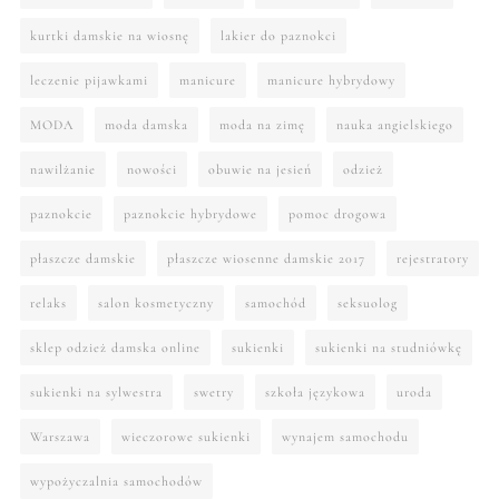
kurtki damskie na wiosnę
lakier do paznokci
leczenie pijawkami
manicure
manicure hybrydowy
MODA
moda damska
moda na zimę
nauka angielskiego
nawilżanie
nowości
obuwie na jesień
odzież
paznokcie
paznokcie hybrydowe
pomoc drogowa
płaszcze damskie
płaszcze wiosenne damskie 2017
rejestratory
relaks
salon kosmetyczny
samochód
seksuolog
sklep odzież damska online
sukienki
sukienki na studniówkę
sukienki na sylwestra
swetry
szkoła językowa
uroda
Warszawa
wieczorowe sukienki
wynajem samochodu
wypożyczalnia samochodów