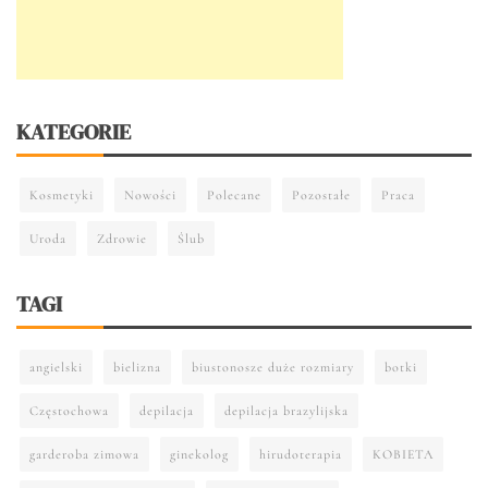
KATEGORIE
Kosmetyki
Nowości
Polecane
Pozostałe
Praca
Uroda
Zdrowie
Ślub
TAGI
angielski
bielizna
biustonosze duże rozmiary
botki
Częstochowa
depilacja
depilacja brazylijska
garderoba zimowa
ginekolog
hirudoterapia
KOBIETA