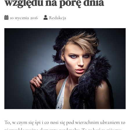
względu na porę dnia
10 stycznia 2016
Redakcja
To, w czym się śpi i co nosi się pod wierzchnim ubraniem to
niezwykle ważne elementy garderoby. To w końcu piżamy,