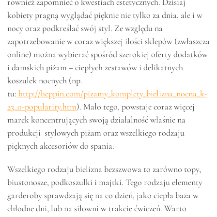
również zapomnieć o kwestiach estetycznych. Dzisiaj
kobiety pragną wyglądać pięknie nie tylko za dnia, ale i w
nocy oraz podkreślać swój styl. Ze względu na
zapotrzebowanie w coraz większej ilości sklepów (zwłaszcza
online) można wybierać spośród szerokiej oferty dodatków
i damskich piżam – ciepłych zestawów i delikatnych
koszulek nocnych (np.
tu:
http://heppin.com/pizamy_komplety_bielizna_nocna_k-
23_o-popularity.htm
). Mało tego, powstaje coraz więcej
marek koncentrujących swoją działalność właśnie na
produkcji stylowych piżam oraz wszelkiego rodzaju
pięknych akcesoriów do spania.
Wszelkiego rodzaju bielizna bezszwowa to zarówno topy,
biustonosze, podkoszulki i majtki. Tego rodzaju elementy
garderoby sprawdzają się na co dzień, jako ciepła baza w
chłodne dni, lub na siłowni w trakcie ćwiczeń. Warto