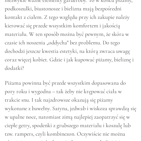
podkoszulki, biustonosze i bielizna mają bezpośredni
kontakt z ciałem. Z tego względu przy ich zakupie należy
kierować się przede wszystkim komfortem i jakością
materiału. W ten sposób można być pewnym, że skóra w
czasie ich noszenia „oddycha” bez problemu. Do tego
dochodzi jeszcze kwestia estetyki, na którą zwraca uwagę
coraz więcej kobiet. Gdzie i jak kupować piżamy, bieliznę i
dodatki?
Piżama powinna być przede wszystkim dopasowana do
pory roku i wygodna – tak żeby nie krępować ciała w
trakcie snu. I tak najzdrowsze okazują się piżamy
wykonane z bawełny. Satyna, jedwab i wiskoza sprawdzą się
w upalne noce, natomiast zimą najlepiej zaopatrzyć się w
ciepłe getry, spodenki z grubszego materiału i koszulę lub
tzw. rampers, czyli kombinezon. Oczywiście nie można