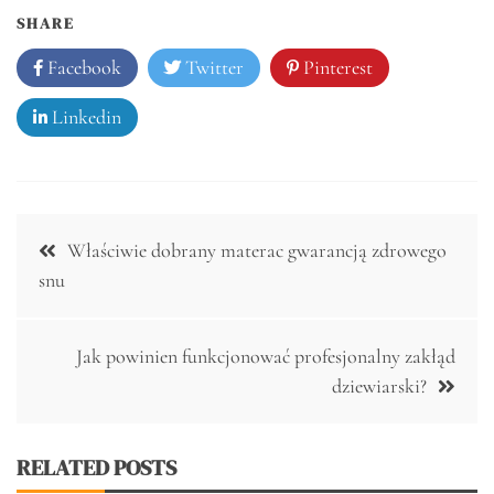
SHARE
Facebook
Twitter
Pinterest
Linkedin
Nawigacja
Właściwie dobrany materac gwarancją zdrowego
wpisu
snu
Jak powinien funkcjonować profesjonalny zakłąd
dziewiarski?
RELATED POSTS