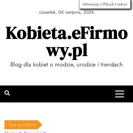
Skip
Informacje o Plikach Cookies
to
czwartek, 06 sierpnia, 2026
content
Kobieta.eFirmo
wy.pl
Blog dla kobiet o modzie, urodzie i trendach
You are Here