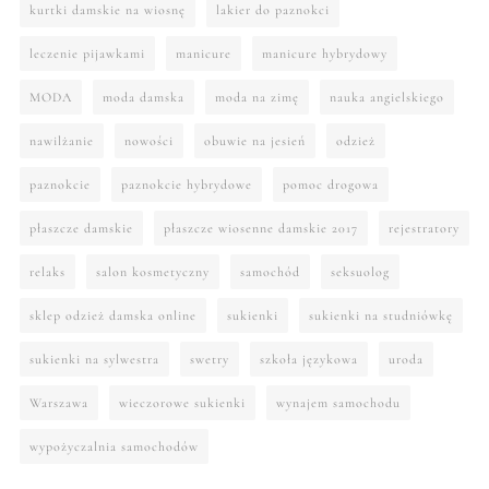
kurtki damskie na wiosnę
lakier do paznokci
leczenie pijawkami
manicure
manicure hybrydowy
MODA
moda damska
moda na zimę
nauka angielskiego
nawilżanie
nowości
obuwie na jesień
odzież
paznokcie
paznokcie hybrydowe
pomoc drogowa
płaszcze damskie
płaszcze wiosenne damskie 2017
rejestratory
relaks
salon kosmetyczny
samochód
seksuolog
sklep odzież damska online
sukienki
sukienki na studniówkę
sukienki na sylwestra
swetry
szkoła językowa
uroda
Warszawa
wieczorowe sukienki
wynajem samochodu
wypożyczalnia samochodów