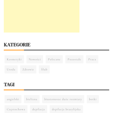
KATEGORIE
Kosmetyki
Nowości
Polecane
Pozostałe
Praca
Uroda
Zdrowie
Ślub
TAGI
angielski
bielizna
biustonosze duże rozmiary
botki
Częstochowa
depilacja
depilacja brazylijska