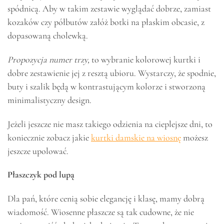
spódnicą. Aby w takim zestawie wyglądać dobrze, zamiast
kozaków czy półbutów załóż botki na płaskim obcasie, z
dopasowaną cholewką.
Propozycja numer trzy,
to wybranie kolorowej kurtki i
dobre zestawienie jej z resztą ubioru. Wystarczy, że spodnie,
buty i szalik będą w kontrastującym kolorze i stworzoną
minimalistyczny design.
Jeżeli jeszcze nie masz takiego odzienia na cieplejsze dni, to
koniecznie zobacz jakie
kurtki damskie na wiosnę
możesz
jeszcze upolować.
Płaszczyk pod lupą
Dla pań, które cenią sobie elegancję i klasę, mamy dobrą
wiadomość. Wiosenne płaszcze są tak cudowne, że nie