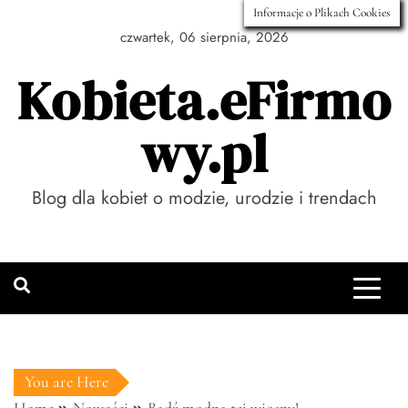
Skip
Informacje o Plikach Cookies
to
czwartek, 06 sierpnia, 2026
content
Kobieta.eFirmo
wy.pl
Blog dla kobiet o modzie, urodzie i trendach
You are Here