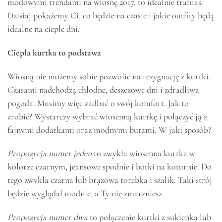
modowymi trendami na wiosnę 2017, to idealnie trafiłaś.
Dzisiaj pokażemy Ci, co będzie na czasie i jakie outfity będą
idealne na ciepłe dni.
Ciepła kurtka to podstawa
Wiosną nie możemy sobie pozwolić na rezygnację z kurtki.
Czasami nadchodzą chłodne, deszczowe dni i zdradliwa
pogoda. Musimy więc zadbać o swój komfort. Jak to
zrobić? Wystarczy wybrać wiosenną kurtkę i połączyć ją z
fajnymi dodatkami oraz modnymi butami. W jaki sposób?
Propozycja numer jeden
to zwykła wiosenna kurtka w
kolorze czarnym, jeansowe spodnie i botki na koturnie. Do
tego zwykła czarna lub brązowa torebka i szalik. Taki strój
będzie wyglądał modnie, a Ty nie zmarzniesz.
Propozycja numer dwa
to połączenie kurtki z sukienką lub