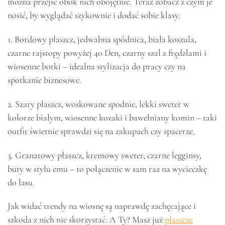
można przejść obok nich obojętnie. Teraz zobacz z czym je
nosić, by wyglądać szykownie i dodać sobie klasy.
1. Bordowy płaszcz, jedwabna spódnica, biała koszula,
czarne rajstopy powyżej 40 Den, czarny szal z frędzlami i
wiosenne botki – idealna stylizacja do pracy czy na
spotkanie biznesowe.
2. Szary płaszcz, woskowane spodnie, lekki sweter w
kolorze białym, wiosenne kozaki i bawełniany komin – taki
outfit świetnie sprawdzi się na zakupach czy spacerze.
3. Granatowy płaszcz, kremowy sweter, czarne legginsy,
buty w stylu emu – to połączenie w sam raz na wycieczkę
do lasu.
Jak widać trendy na wiosnę są naprawdę zachęcające i
szkoda z nich nie skorzystać. A Ty? Masz już
płaszcze