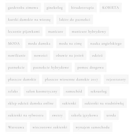
garderoba zimowa
ginekolog
hirudoterapia
KOBIETA
kurtki damskie na wiosnę
lakier do paznokci
leczenie pijawkami
manicure
manicure hybrydowy
MODA
moda damska
moda na zimę
nauka angielskiego
nawilżanie
nowości
obuwie na jesień
odzież
paznokcie
paznokcie hybrydowe
pomoc drogowa
płaszcze damskie
płaszcze wiosenne damskie 2017
rejestratory
relaks
salon kosmetyczny
samochód
seksuolog
sklep odzież damska online
sukienki
sukienki na studniówkę
sukienki na sylwestra
swetry
szkoła językowa
uroda
Warszawa
wieczorowe sukienki
wynajem samochodu