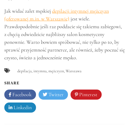
Jak widać zalet męskiej
depilacji intymnej mężczyzn
(oferowanej m.in. w Warszawie)
jest wiele.
Prawdopodobnie jeśli raz poddacie się takiemu zabiegowi,
z chęcią odwiedzicie najbliższy salon kosmetyczny
ponownie. Warto bowiem spróbować, nie tylko po to, by
sprawić przyjemność partnerce, ale również, żeby poczuć się
czysto, świeżo a jednocześnie męsko.
depilacja
,
intymna
,
mężczyzn
,
Warszawa
SHARE
Facebook
Twitter
Pinterest
Linkedin