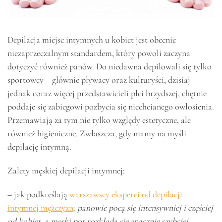
Depilacja miejsc intymnych u kobiet jest obecnie
niezaprzeczalnym standardem, który powoli zaczyna
dotyczyć również panów. Do niedawna depilowali się tylko
sportowcy – głównie pływacy oraz kulturyści, dzisiaj
jednak coraz więcej przedstawicieli płci brzydszej, chętnie
poddaje się zabiegowi pozbycia się niechcianego owłosienia.
Przemawiają za tym nie tylko względy estetyczne, ale
również higieniczne. Zwłaszcza, gdy mamy na myśli
depilację intymną.
Zalety męskiej depilacji intymnej:
– jak podkreślają
warszawscy eksperci od depilacji
intymnej mężczyzn
:
panowie pocą się intensywniej i częściej
od kobiet, a męski pot rozkłada się znacznie szybciej,