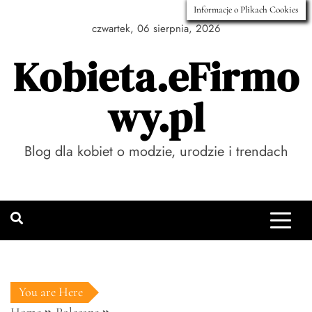
Skip
Informacje o Plikach Cookies
to
czwartek, 06 sierpnia, 2026
content
Kobieta.eFirmo
wy.pl
Blog dla kobiet o modzie, urodzie i trendach
You are Here