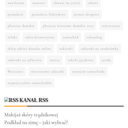
nawilżanie
nowości
obuwie na jesień
odzież
paznokcie
paznokcie hybrydowe
pomoc drogowa
płaszcze damskie
płaszcze wiosenne damskie 2017
rejestratory
relaks
salon kosmetyczny
samochód
seksuolog
sklep odzież damska online
sukienki
sukienki na studniówkę
sukienki na sylwestra
swetry
szkoła językowa
uroda
Warszawa
wieczorowe sukienki
wynajem samochodu
wypożyczalnia samochodów
KANAŁ RSS
Makijaż skóry trądzikowej
Podkład na zimę – jaki wybrać?