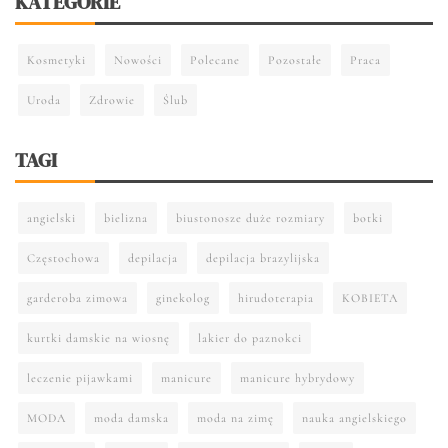
KATEGORIE
Kosmetyki
Nowości
Polecane
Pozostałe
Praca
Uroda
Zdrowie
Ślub
TAGI
angielski
bielizna
biustonosze duże rozmiary
botki
Częstochowa
depilacja
depilacja brazylijska
garderoba zimowa
ginekolog
hirudoterapia
KOBIETA
kurtki damskie na wiosnę
lakier do paznokci
leczenie pijawkami
manicure
manicure hybrydowy
MODA
moda damska
moda na zimę
nauka angielskiego