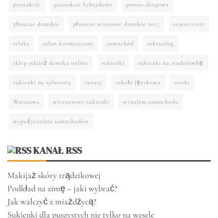
paznokcie
paznokcie hybrydowe
pomoc drogowa
płaszcze damskie
płaszcze wiosenne damskie 2017
rejestratory
relaks
salon kosmetyczny
samochód
seksuolog
sklep odzież damska online
sukienki
sukienki na studniówkę
sukienki na sylwestra
swetry
szkoła językowa
uroda
Warszawa
wieczorowe sukienki
wynajem samochodu
wypożyczalnia samochodów
KANAŁ RSS
Makijaż skóry trądzikowej
Podkład na zimę – jaki wybrać?
Jak walczyć z miażdżycą?
Sukienki dla puszystych nie tylko na wesele