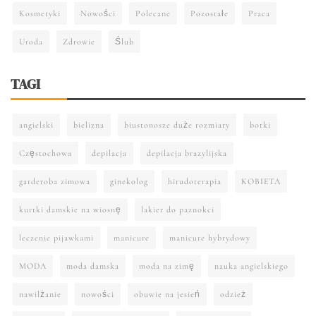
Kosmetyki
Nowości
Polecane
Pozostałe
Praca
Uroda
Zdrowie
Ślub
TAGI
angielski
bielizna
biustonosze duże rozmiary
botki
Częstochowa
depilacja
depilacja brazylijska
garderoba zimowa
ginekolog
hirudoterapia
KOBIETA
kurtki damskie na wiosnę
lakier do paznokci
leczenie pijawkami
manicure
manicure hybrydowy
MODA
moda damska
moda na zimę
nauka angielskiego
nawilżanie
nowości
obuwie na jesień
odzież