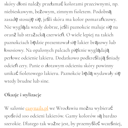
skóry dłoni należy przełamać kolorami przeciwnymi, np.
niebieskawym, beżowym, zimnym fioletem. Podobną
zasadę stosuję się, jeśli skóra ma kolor pomarańczowy.
Nie wygląda wtedy dobrze, jeśli paznokcie maluje się na
oranż lub strażacką czerwień. O wiele lepiej na takich
paznokciach będzie prezentował się lakier brązowy lub
łososiowy. Na opalonych palcach pięknie wyglądają
perłowe odcienie lakieru. Dodatkowo podkreślają śniady
odcień cery. Panie o złotawym odcieniu skóry powinny
unikać fioletowego lakieru. Paznokcie będą wydawały się
wtedy brudne lub sine.
Okazje i stylizacje
W salonie
easynails.pl
we Wrocławiu można wybierać
spośród 100 odcieni lakierów. Gamy kolorów są bardzo
szerokie. Dlatego tak ważne jest, by przemyśleć wcześniej,