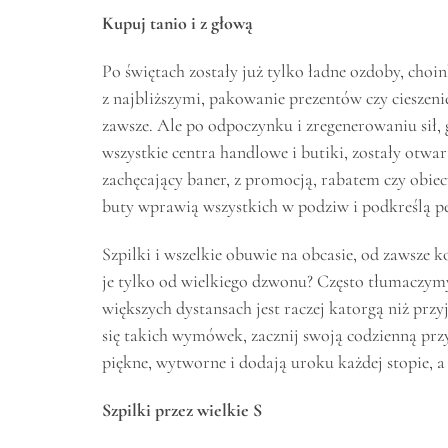
Kupuj tanio i z głową
Po świętach zostały już tylko ładne ozdoby, choi
z najbliższymi, pakowanie prezentów czy cieszeni
zawsze. Ale po odpoczynku i zregenerowaniu sił, 
wszystkie centra handlowe i butiki, zostały otw
zachęcający baner, z promocją, rabatem czy obie
buty wprawią wszystkich w podziw i podkreślą pe
Szpilki i wszelkie obuwie na obcasie, od zawsze k
je tylko od wielkiego dzwonu? Często tłumaczymy
większych dystansach jest raczej katorgą niż przy
się takich wymówek, zacznij swoją codzienną prz
piękne, wytworne i dodają uroku każdej stopie, a d
Szpilki przez wielkie S