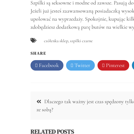
Szpilki są seksowne i modne od zawsze. Pasują do 
Jeżeli już jesteś zaawansowaną posiadaczką wyso
upolować na wyprzedaży. Spokojnie, kupując kilk
zdobędziesz dodatkową parę butów na wielkie wy
czółenka sklep
,
szpilki czarne
SHARE
Facebook
Twitter
Pinterest
Nawigacja
Dlaczego tak ważny jest czas spędzony tylk
wpisu
ze sobą?
RELATED POSTS