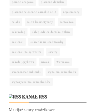
pomoc drogowa
płaszcze damskie
płaszcze wiosenne damskie 2017
rejestratory
relaks
salon kosmetyczny
samochód
seksuolog
sklep odzież damska online
sukienki
sukienki na studniówkę
sukienki na sylwestra
swetry
szkoła językowa
uroda
Warszawa
wieczorowe sukienki
wynajem samochodu
wypożyczalnia samochodów
KANAŁ RSS
Makijaż skóry trądzikowej