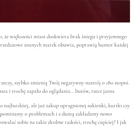
, że większości miast doskwiera brak śniegu i przyjemnego
wyprzedażowe znanych marek obuwia, poprawią humor każdej
zeczy, szybko zmienią Twój negatywny nastrój o 180 stopni.
ata i trochę zapału do oglądania… butów, rzecz jasna.
s najbardziej, ale już zakup upragnionej sukienki, kurtki czy
y zapominamy o problemach i z dumą zakładamy nowo
walać sobie na takie drobne radości, trochę częściej? I jak