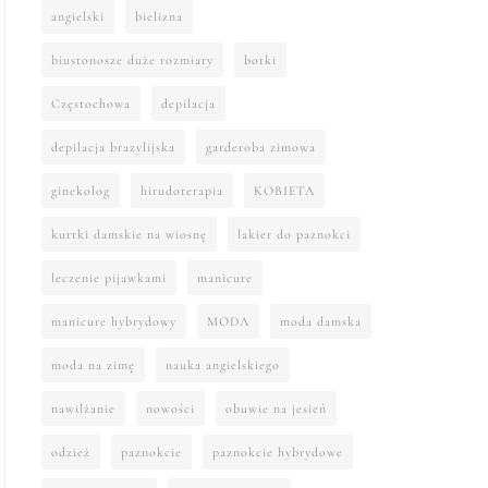
angielski
bielizna
biustonosze duże rozmiary
botki
Częstochowa
depilacja
depilacja brazylijska
garderoba zimowa
ginekolog
hirudoterapia
KOBIETA
kurtki damskie na wiosnę
lakier do paznokci
leczenie pijawkami
manicure
manicure hybrydowy
MODA
moda damska
moda na zimę
nauka angielskiego
nawilżanie
nowości
obuwie na jesień
odzież
paznokcie
paznokcie hybrydowe