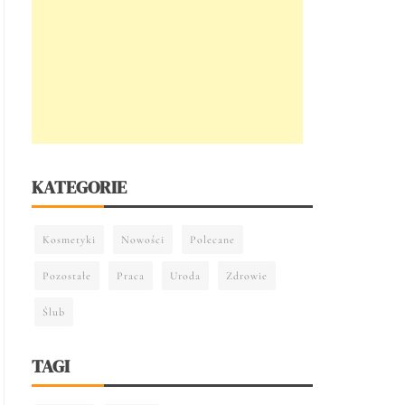
KATEGORIE
Kosmetyki
Nowości
Polecane
Pozostałe
Praca
Uroda
Zdrowie
Ślub
TAGI