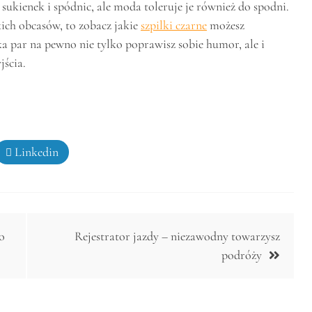
sukienek i spódnic, ale moda toleruje je również do spodni.
kich obcasów, to zobacz jakie
szpilki czarne
możesz
a par na pewno nie tylko poprawisz sobie humor, ale i
jścia.
Linkedin
o
Rejestrator jazdy – niezawodny towarzysz
podróży