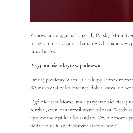
Zimowa aura ogarnęła już całą Polskę. Mimo tego
mrozu, to ciepło galerii handlowych i banery 
fance butów.
Przyjemności ukryte w podeszwie
Dzisiaj powiemy Wam, jak zakupy i inne drobne r
Wystarczy Ci tylko internet, dobra kawa lub herb
Ogólnie rzecz biorąc, małe przyjemności cieszą na
torebki, czyni nas szczęśliwymi od razu. Wted
upolowane szpilki albo sandały. Czy nie można poz
dodać sobie klasy drobnymi akcesoriami?