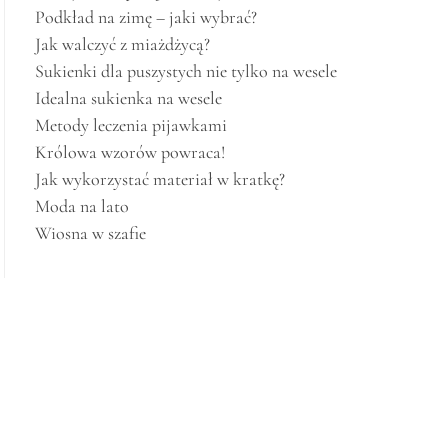
Podkład na zimę – jaki wybrać?
Jak walczyć z miażdżycą?
Sukienki dla puszystych nie tylko na wesele
Idealna sukienka na wesele
Metody leczenia pijawkami
Królowa wzorów powraca!
Jak wykorzystać materiał w kratkę?
Moda na lato
Wiosna w szafie