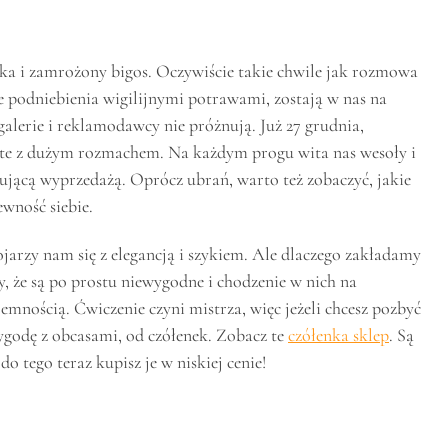
nka i zamrożony bigos. Oczywiście takie chwile jak rozmowa
e podniebienia wigilijnymi potrawami, zostają w nas na
galerie i reklamodawcy nie próżnują. Już 27 grudnia,
arte z dużym rozmachem. Na każdym progu wita nas wesoły i
cującą wyprzedażą. Oprócz ubrań, warto też zobaczyć, jakie
wność siebie.
ojarzy nam się z elegancją i szykiem. Ale dlaczego zakładamy
, że są po prostu niewygodne i chodzenie w nich na
jemnością. Ćwiczenie czyni mistrza, więc jeżeli chcesz pozbyć
ygodę z obcasami, od czółenek. Zobacz te
czółenka sklep
. Są
o tego teraz kupisz je w niskiej cenie!