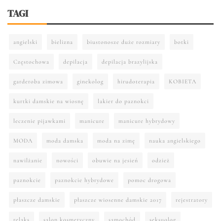
TAGI
angielski
bielizna
biustonosze duże rozmiary
botki
Częstochowa
depilacja
depilacja brazylijska
garderoba zimowa
ginekolog
hirudoterapia
KOBIETA
kurtki damskie na wiosnę
lakier do paznokci
leczenie pijawkami
manicure
manicure hybrydowy
MODA
moda damska
moda na zimę
nauka angielskiego
nawilżanie
nowości
obuwie na jesień
odzież
paznokcie
paznokcie hybrydowe
pomoc drogowa
płaszcze damskie
płaszcze wiosenne damskie 2017
rejestratory
relaks
salon kosmetyczny
samochód
seksuolog