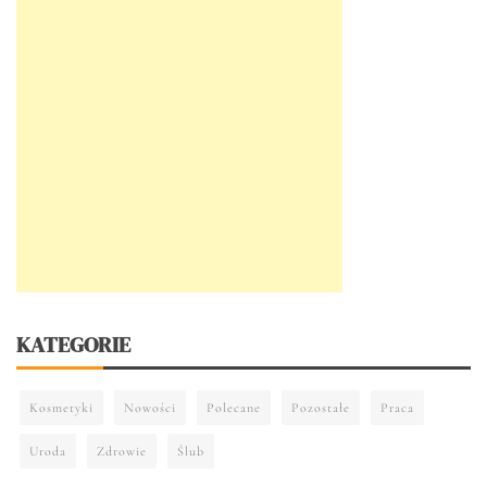
KATEGORIE
Kosmetyki
Nowości
Polecane
Pozostałe
Praca
Uroda
Zdrowie
Ślub