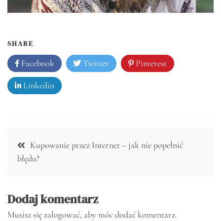
SHARE
Facebook
Twitter
Pinterest
Linkedin
Nawigacja
Kupowanie przez Internet – jak nie popełnić
wpisu
błędu?
Dodaj komentarz
Musisz się
zalogować
, aby móc dodać komentarz.