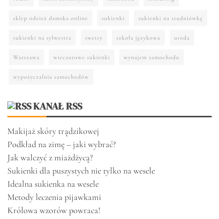
sklep odzież damska online
sukienki
sukienki na studniówkę
sukienki na sylwestra
swetry
szkoła językowa
uroda
Warszawa
wieczorowe sukienki
wynajem samochodu
wypożyczalnia samochodów
KANAŁ RSS
Makijaż skóry trądzikowej
Podkład na zimę – jaki wybrać?
Jak walczyć z miażdżycą?
Sukienki dla puszystych nie tylko na wesele
Idealna sukienka na wesele
Metody leczenia pijawkami
Królowa wzorów powraca!