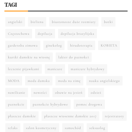
TAGI
angielski
bielizna
biustonosze duże rozmiary
botki
Częstochowa
depilacja
depilacja brazylijska
garderoba zimowa
ginekolog
hirudoterapia
KOBIETA
kurtki damskie na wiosnę
lakier do paznokci
leczenie pijawkami
manicure
manicure hybrydowy
MODA
moda damska
moda na zimę
nauka angielskiego
nawilżanie
nowości
obuwie na jesień
odzież
paznokcie
paznokcie hybrydowe
pomoc drogowa
płaszcze damskie
płaszcze wiosenne damskie 2017
rejestratory
relaks
salon kosmetyczny
samochód
seksuolog