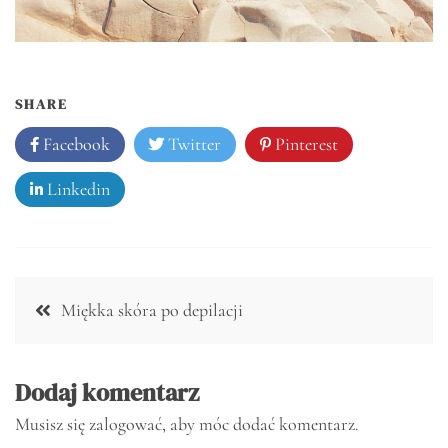
SHARE
Facebook
Twitter
Pinterest
Linkedin
Nawigacja
Miękka skóra po depilacji
wpisu
Dodaj komentarz
Musisz się
zalogować
, aby móc dodać komentarz.