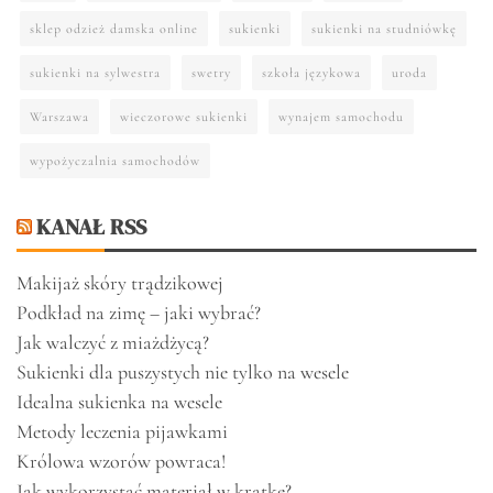
sklep odzież damska online
sukienki
sukienki na studniówkę
sukienki na sylwestra
swetry
szkoła językowa
uroda
Warszawa
wieczorowe sukienki
wynajem samochodu
wypożyczalnia samochodów
KANAŁ RSS
Makijaż skóry trądzikowej
Podkład na zimę – jaki wybrać?
Jak walczyć z miażdżycą?
Sukienki dla puszystych nie tylko na wesele
Idealna sukienka na wesele
Metody leczenia pijawkami
Królowa wzorów powraca!
Jak wykorzystać materiał w kratkę?