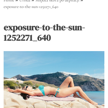
Home
Uroda
Miękka skóra po depilacji
exposure-to-the-sun-1252271_640
exposure-to-the-sun-
1252271_640