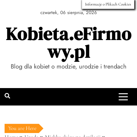
Skip
Informacje o Plikach Cookies
to
czwartek, 06 sierpnia, 2026
content
Kobieta.eFirmo
wy.pl
Blog dla kobiet o modzie, urodzie i trendach
You are Here