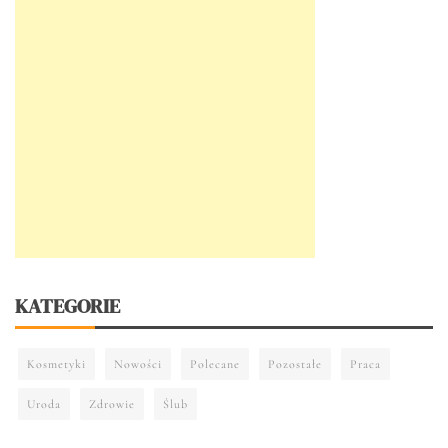
KATEGORIE
Kosmetyki
Nowości
Polecane
Pozostałe
Praca
Uroda
Zdrowie
Ślub