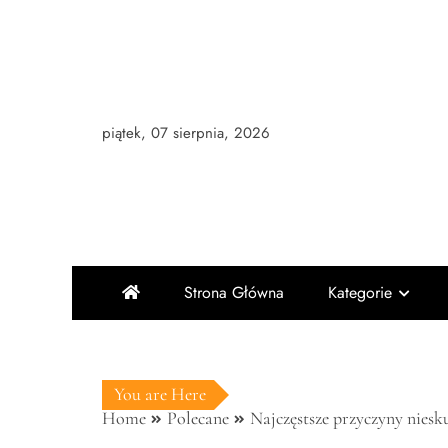
Skip
to
content
piątek, 07 sierpnia, 2026
Strona Główna
Kategorie
You are Here
Home
Polecane
Najczęstsze przyczyny nies