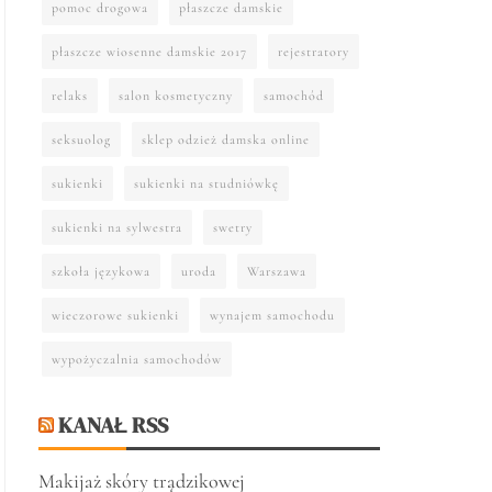
pomoc drogowa
płaszcze damskie
płaszcze wiosenne damskie 2017
rejestratory
relaks
salon kosmetyczny
samochód
seksuolog
sklep odzież damska online
sukienki
sukienki na studniówkę
sukienki na sylwestra
swetry
szkoła językowa
uroda
Warszawa
wieczorowe sukienki
wynajem samochodu
wypożyczalnia samochodów
KANAŁ RSS
Makijaż skóry trądzikowej