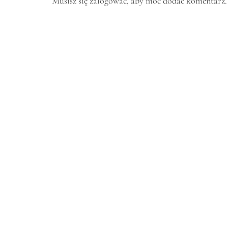
Musisz się
zalogować
, aby móc dodać komentarz.