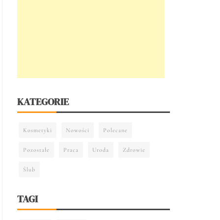
KATEGORIE
Kosmetyki
Nowości
Polecane
Pozostałe
Praca
Uroda
Zdrowie
Ślub
TAGI