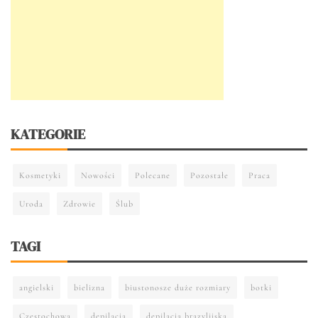
KATEGORIE
Kosmetyki
Nowości
Polecane
Pozostałe
Praca
Uroda
Zdrowie
Ślub
TAGI
angielski
bielizna
biustonosze duże rozmiary
botki
Częstochowa
depilacja
depilacja brazylijska