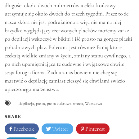
długości około dwóch milimetrów a efekt końcowy
utrzymuje się około dwóch do trzech tygodni. Przez to że
nasza skóra nie jest podrażniona a więc nie ma na niej
brzydko wyglądający czerwonych placków możemy zaraz
po depilacji wskoczyć w bikini i iść prosto na gorące plaski
południowych plaż. Polecana jest również Panią które
czekają wielkie zmiany w życiu, zmiany stanu cywilnego, a
po nich upamiętniająca te cudowne i wyjątkowe chwile
sesja fotograficzna. Żadna z nas bowiem nie chcę się
martwić o depilację zamiast cieszyć się chwilami świeżo
upieczonego małżeństwa.
depilacja
,
pasta
,
pasta cukrowa
,
uroda
,
Warszawa
SHARE
Facebook
Twitter
Pinterest