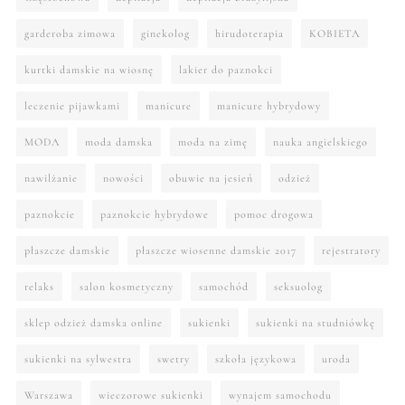
garderoba zimowa
ginekolog
hirudoterapia
KOBIETA
kurtki damskie na wiosnę
lakier do paznokci
leczenie pijawkami
manicure
manicure hybrydowy
MODA
moda damska
moda na zimę
nauka angielskiego
nawilżanie
nowości
obuwie na jesień
odzież
paznokcie
paznokcie hybrydowe
pomoc drogowa
płaszcze damskie
płaszcze wiosenne damskie 2017
rejestratory
relaks
salon kosmetyczny
samochód
seksuolog
sklep odzież damska online
sukienki
sukienki na studniówkę
sukienki na sylwestra
swetry
szkoła językowa
uroda
Warszawa
wieczorowe sukienki
wynajem samochodu