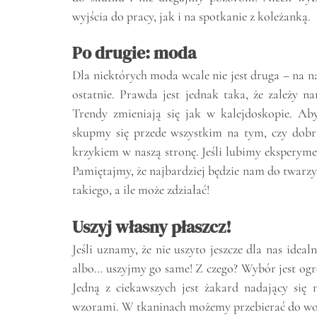
wyjścia do pracy, jak i na spotkanie z koleżanką.
Po drugie: moda
Dla niektórych moda wcale nie jest druga – na n
ostatnie. Prawda jest jednak taka, że zależy n
Trendy zmieniają się jak w kalejdoskopie. Aby
skupmy się przede wszystkim na tym, czy dobr
krzykiem w naszą stronę. Jeśli lubimy eksperym
Pamiętajmy, że najbardziej będzie nam do twarzy
takiego, a ile może zdziałać!
Uszyj własny płaszcz!
Jeśli uznamy, że nie uszyto jeszcze dla nas idea
albo… uszyjmy go same! Z czego? Wybór jest o
Jedną z ciekawszych jest żakard nadający się
wzorami. W tkaninach możemy przebierać do woli 