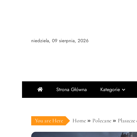
Skip
to
content
niedziela, 09 sierpnia, 2026
Strona Główna
Kategorie
You are Here
Home
Polecane
Płaszcze 