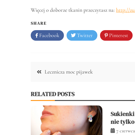
Więcej o doborze tkanin przeczytasz na:
http://z
SHARE
Facebook
Twitter
Pinterest
Nawigacja
Lecznicza moc pijawek
wpisu
RELATED POSTS
Sukienki
nie tylko
7 czerwca