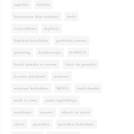
angielski
bielizna
biustonosze duże rozmiary
botki
Częstochowa
depilacja
depilacja brazylijska
garderoba zimowa
ginekolog
hirudoterapia
KOBIETA
kurtki damskie na wiosnę
lakier do paznokci
leczenie pijawkami
manicure
manicure hybrydowy
MODA
moda damska
moda na zimę
nauka angielskiego
nawilżanie
nowości
obuwie na jesień
odzież
paznokcie
paznokcie hybrydowe