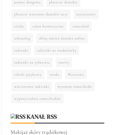
pomoc drogowa
płaszcze damskie
płaszcze wiosenne damskie 2017
rejestratory
relaks
salon kosmetyczny
samochód
seksuolog
sklep odzież damska online
sukienki
sukienki na studniówkę
sukienki na sylwestra
swetry
szkoła językowa
uroda
Warszawa
wieczorowe sukienki
wynajem samochodu
wypożyczalnia samochodów
KANAŁ RSS
Makijaż skóry trądzikowej