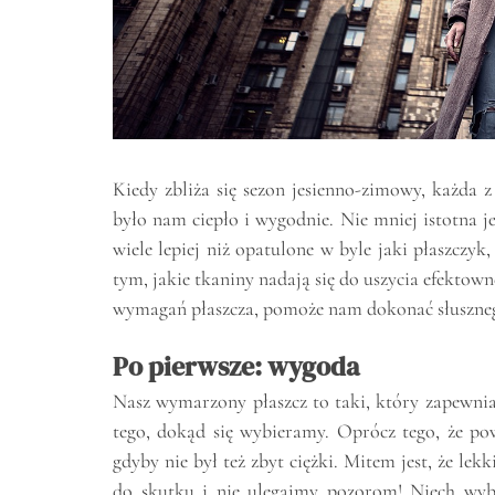
Kiedy zbliża się sezon jesienno-zimowy, każda 
było nam ciepło i wygodnie. Nie mniej istotna je
wiele lepiej niż opatulone w byle jaki płaszczy
tym, jakie tkaniny nadają się do uszycia efekto
wymagań płaszcza, pomoże nam dokonać słuszne
Po pierwsze: wygoda
Nasz wymarzony płaszcz to taki, który zapewni
tego, dokąd się wybieramy. Oprócz tego, że po
gdyby nie był też zbyt ciężki. Mitem jest, że lekk
do skutku i nie ulegajmy pozorom! Niech wyb