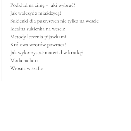
Podkład na zimę – jaki wybrać?
Jak walczyć z miażdżycą?
Sukienki dla puszystych nie tylko na wesele
Idealna sukienka na wesele
Metody leczenia pijawkami
Królowa wzorów powraca!
Jak wykorzystać materiał w kratkę?
Moda na lato
Wiosna w szafie