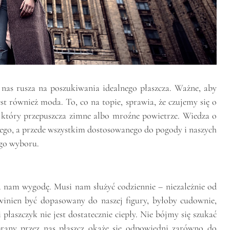
z nas rusza na poszukiwania idealnego płaszcza. Ważne, aby
st również moda. To, co na topie, sprawia, że czujemy się o
k, który przepuszcza zimne albo mroźne powietrze. Wiedza o
wnego, a przede wszystkim dostosowanego do pogody i naszych
go wyboru.
a nam wygodę. Musi nam służyć codziennie – niezależnie od
winien być dopasowany do naszej figury, byłoby cudownie,
i płaszczyk nie jest dostatecznie ciepły. Nie bójmy się szukać
rany przez nas płaszcz okaże się odpowiedni zarówno do