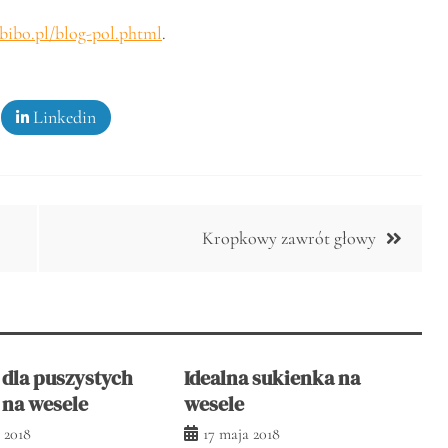
ubibo.pl/blog-pol.phtml
.
Linkedin
Kropkowy zawrót głowy
 dla puszystych
Idealna sukienka na
 na wesele
wesele
 2018
17 maja 2018