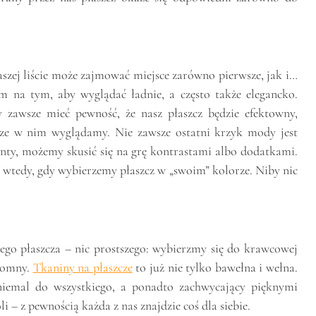
aszej liście może zajmować miejsce zarówno pierwsze, jak i…
am na tym, aby wyglądać ładnie, a często także elegancko.
 zawsze mieć pewność, że nasz płaszcz będzie efektowny,
ze w nim wyglądamy. Nie zawsze ostatni krzyk mody jest
enty, możemy skusić się na grę kontrastami albo dodatkami.
 wtedy, gdy wybierzemy płaszcz w „swoim” kolorze. Niby nic
lnego płaszcza – nic prostszego: wybierzmy się do krawcowej
gromny.
Tkaniny na płaszcze
to już nie tylko bawełna i wełna.
 niemal do wszystkiego, a ponadto zachwycający pięknymi
– z pewnością każda z nas znajdzie coś dla siebie.