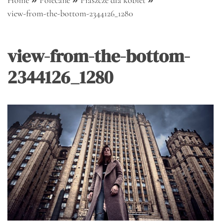
Home
Polecane
Płaszcze dla kobiet
view-from-the-bottom-2344126_1280
view-from-the-bottom-
2344126_1280