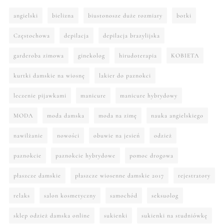
angielski
bielizna
biustonosze duże rozmiary
botki
Częstochowa
depilacja
depilacja brazylijska
garderoba zimowa
ginekolog
hirudoterapia
KOBIETA
kurtki damskie na wiosnę
lakier do paznokci
leczenie pijawkami
manicure
manicure hybrydowy
MODA
moda damska
moda na zimę
nauka angielskiego
nawilżanie
nowości
obuwie na jesień
odzież
paznokcie
paznokcie hybrydowe
pomoc drogowa
płaszcze damskie
płaszcze wiosenne damskie 2017
rejestratory
relaks
salon kosmetyczny
samochód
seksuolog
sklep odzież damska online
sukienki
sukienki na studniówkę