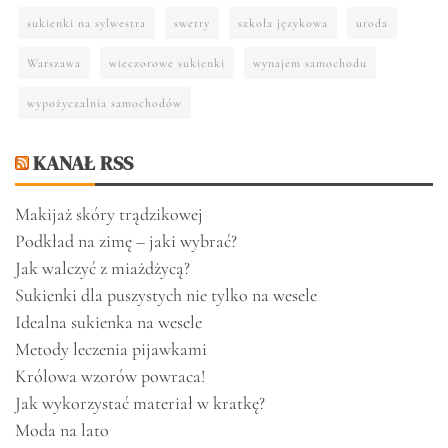
sukienki na sylwestra
swetry
szkoła językowa
uroda
Warszawa
wieczorowe sukienki
wynajem samochodu
wypożyczalnia samochodów
KANAŁ RSS
Makijaż skóry trądzikowej
Podkład na zimę – jaki wybrać?
Jak walczyć z miażdżycą?
Sukienki dla puszystych nie tylko na wesele
Idealna sukienka na wesele
Metody leczenia pijawkami
Królowa wzorów powraca!
Jak wykorzystać materiał w kratkę?
Moda na lato