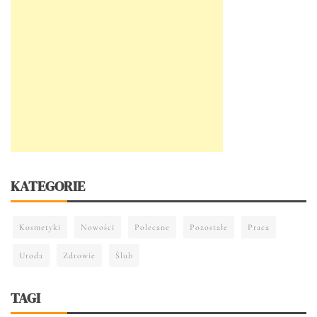
KATEGORIE
Kosmetyki
Nowości
Polecane
Pozostałe
Praca
Uroda
Zdrowie
Ślub
TAGI