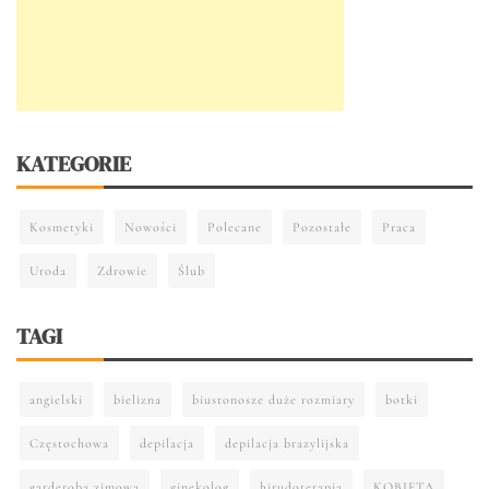
KATEGORIE
Kosmetyki
Nowości
Polecane
Pozostałe
Praca
Uroda
Zdrowie
Ślub
TAGI
angielski
bielizna
biustonosze duże rozmiary
botki
Częstochowa
depilacja
depilacja brazylijska
garderoba zimowa
ginekolog
hirudoterapia
KOBIETA