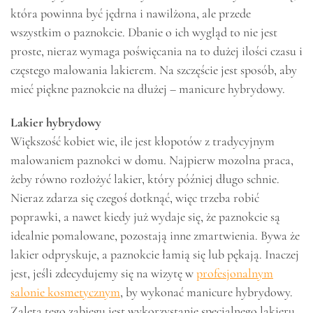
która powinna być jędrna i nawilżona, ale przede
wszystkim o paznokcie. Dbanie o ich wygląd to nie jest
proste, nieraz wymaga poświęcania na to dużej ilości czasu i
częstego malowania lakierem. Na szczęście jest sposób, aby
mieć piękne paznokcie na dłużej – manicure hybrydowy.
Lakier hybrydowy
Większość kobiet wie, ile jest kłopotów z tradycyjnym
malowaniem paznokci w domu. Najpierw mozolna praca,
żeby równo rozłożyć lakier, który później długo schnie.
Nieraz zdarza się czegoś dotknąć, więc trzeba robić
poprawki, a nawet kiedy już wydaje się, że paznokcie są
idealnie pomalowane, pozostają inne zmartwienia. Bywa że
lakier odpryskuje, a paznokcie łamią się lub pękają. Inaczej
jest, jeśli zdecydujemy się na wizytę w
profesjonalnym
salonie kosmetycznym
, by wykonać manicure hybrydowy.
Zaletą tego zabiegu jest wykorzystanie specjalnego lakieru,