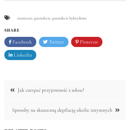
manicure
,
paznokcie
,
paznokcie hybrydowe
SHARE
Facebook
Twitter
Pinterest
Linkedin
Nawigacja
Jak czerpać przyjemność z seksu?
wpisu
Sposoby na skuteczną depilację okolic intymnych