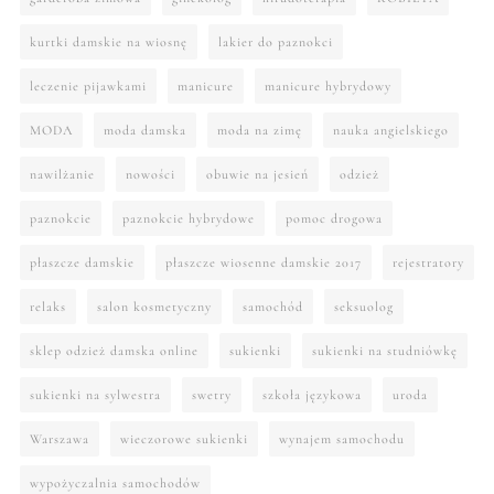
kurtki damskie na wiosnę
lakier do paznokci
leczenie pijawkami
manicure
manicure hybrydowy
MODA
moda damska
moda na zimę
nauka angielskiego
nawilżanie
nowości
obuwie na jesień
odzież
paznokcie
paznokcie hybrydowe
pomoc drogowa
płaszcze damskie
płaszcze wiosenne damskie 2017
rejestratory
relaks
salon kosmetyczny
samochód
seksuolog
sklep odzież damska online
sukienki
sukienki na studniówkę
sukienki na sylwestra
swetry
szkoła językowa
uroda
Warszawa
wieczorowe sukienki
wynajem samochodu
wypożyczalnia samochodów