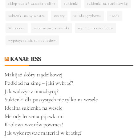
sklep odzież damska online
sukienki
sukienki na studniówkę
sukienki na sylwestra
swetry
szkoła językowa
uroda
Warszawa
wieczorowe sukienki
wynajem samochodu
wypożyczalnia samochodów
KANAŁ RSS
Makijaż skóry trądzikowej
Podkład na zimę – jaki wybrać?
Jak walczyć z miażdżycą?
Sukienki dla puszystych nie tylko na wesele
Idealna sukienka na wesele
Metody leczenia pijawkami
Królowa wzorów powraca!
Jak wykorzystać materiał w kratkę?