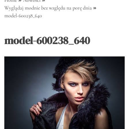
Home
Nowości
Wyglądaj modnie bez względu na porę dnia
model-600238_640
model-600238_640