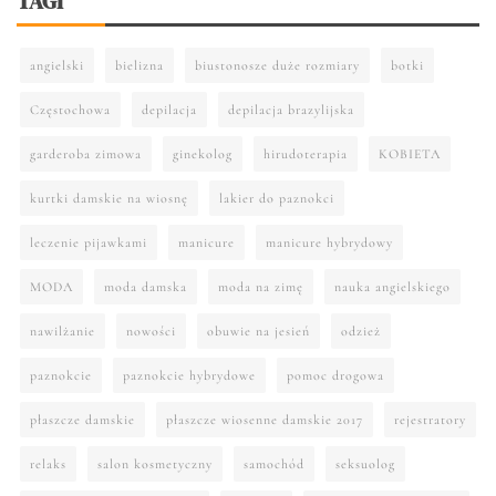
TAGI
angielski
bielizna
biustonosze duże rozmiary
botki
Częstochowa
depilacja
depilacja brazylijska
garderoba zimowa
ginekolog
hirudoterapia
KOBIETA
kurtki damskie na wiosnę
lakier do paznokci
leczenie pijawkami
manicure
manicure hybrydowy
MODA
moda damska
moda na zimę
nauka angielskiego
nawilżanie
nowości
obuwie na jesień
odzież
paznokcie
paznokcie hybrydowe
pomoc drogowa
płaszcze damskie
płaszcze wiosenne damskie 2017
rejestratory
relaks
salon kosmetyczny
samochód
seksuolog