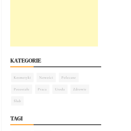
KATEGORIE
Kosmetyki
Nowości
Polecane
Pozostałe
Praca
Uroda
Zdrowie
Ślub
TAGI