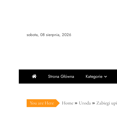
Skip
to
content
sobota, 08 sierpnia, 2026
Strona Główna
Kategorie
You are Here
Home
Uroda
Zabiegi upi