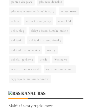
pomoc drogowa
płaszcze damskie
płaszcze wiosenne damskie 2017
rejestratory
relaks
salon kosmetyczny
samochód
seksuolog
sklep odzież damska online
sukienki
sukienki na studniówkę
sukienki na sylwestra
swetry
szkoła językowa
uroda
Warszawa
wieczorowe sukienki
wynajem samochodu
wypożyczalnia samochodów
KANAŁ RSS
Makijaż skóry trądzikowej