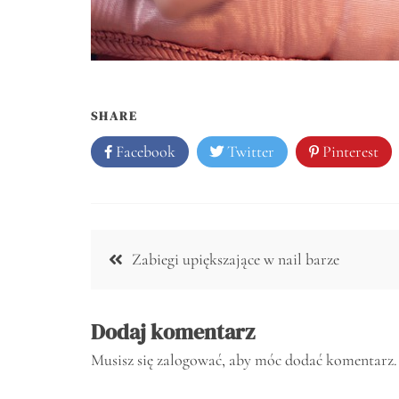
SHARE
Facebook
Twitter
Pinterest
Nawigacja
Zabiegi upiększające w nail barze
wpisu
Dodaj komentarz
Musisz się
zalogować
, aby móc dodać komentarz.