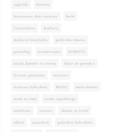
angielski
bielizna
biustonosze duże rozmiary
botki
Częstochowa
depilacja
depilacja brazylijska
garderoba zimowa
ginekolog
hirudoterapia
KOBIETA
kurtki damskie na wiosnę
lakier do paznokci
leczenie pijawkami
manicure
manicure hybrydowy
MODA
moda damska
moda na zimę
nauka angielskiego
nawilżanie
nowości
obuwie na jesień
odzież
paznokcie
paznokcie hybrydowe