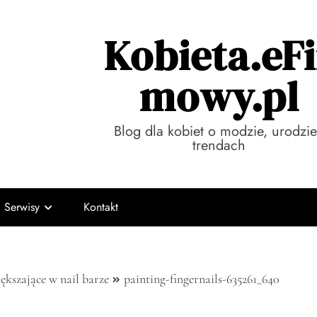
Kobieta.eFi
mowy.pl
Blog dla kobiet o modzie, urodzie
trendach
Serwisy
Kontakt
ększające w nail barze
painting-fingernails-635261_640